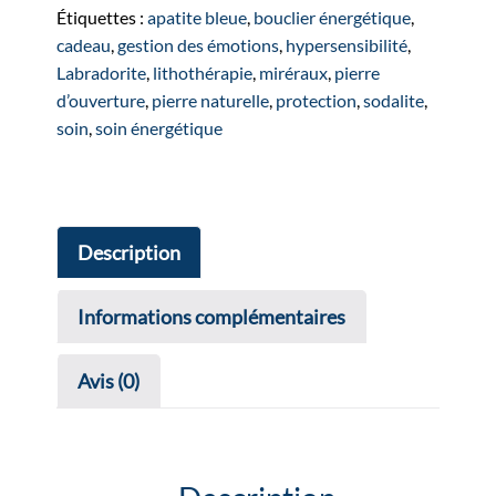
doré
Étiquettes :
apatite bleue
,
bouclier énergétique
,
cadeau
,
gestion des émotions
,
hypersensibilité
,
Labradorite
,
lithothérapie
,
miréraux
,
pierre
d’ouverture
,
pierre naturelle
,
protection
,
sodalite
,
soin
,
soin énergétique
Description
Informations complémentaires
Avis (0)