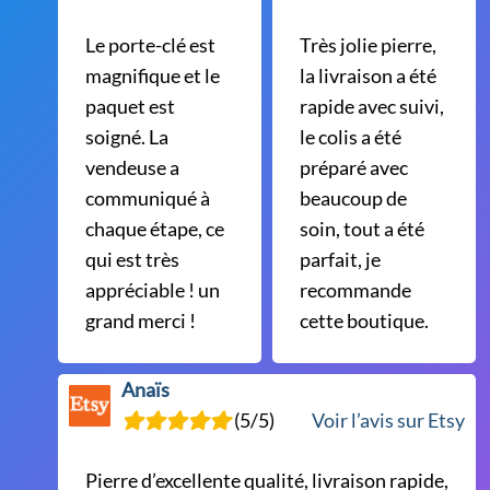
Le porte-clé est
Très jolie pierre,
magnifique et le
la livraison a été
paquet est
rapide avec suivi,
soigné. La
le colis a été
vendeuse a
préparé avec
communiqué à
beaucoup de
chaque étape, ce
soin, tout a été
qui est très
parfait, je
appréciable ! un
recommande
grand merci !
cette boutique.
Anaïs
(5/5)
Voir l’avis sur Etsy
Pierre d’excellente qualité, livraison rapide,