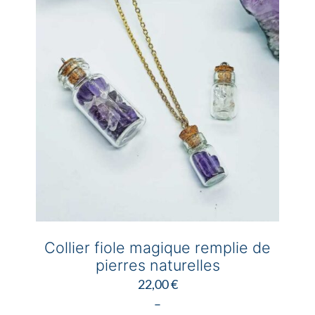
Les
options
peuvent
être
choisies
sur
la
page
du
produit
Collier fiole magique remplie de
pierres naturelles
22,00
€
–