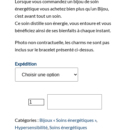
Lorsque vous commandez un bijou de soin
énergétique vous achetez bien plus qu’un Bijou,
c’est avant tout un soin.
Ce soin distille son énergie, vous entoure et vous
bénéficiez ainsi de ses bienfaits à chaque instant.
Photo non contractuelle, les charms ne sont pas
inclus sur le bracelet présenté ci-dessus.
Expédition
quantité
Ajouter au panier
de
Bracelet
"LITTLE
Catégories :
Bijoux « Soins énergétiques »
,
STAR"
Hypersensibilité
,
Soins énergétiques