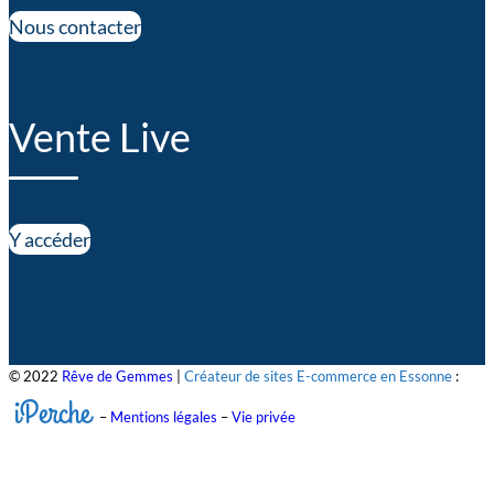
Nous contacter
Vente Live
Y accéder
© 2022
Rêve de Gemmes
|
Créateur de sites E-commerce en Essonne
:
iPerche
–
Mentions légales
–
Vie privée