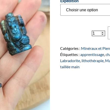
Expédition
quantité
de
Mini
statuettes
Catégories :
Minéraux et Pier
de
Étiquettes :
apprentissage
,
ch
Ganesh
Labradorite
,
lithothérapie
,
Ma
en
taillée main
Labradorit