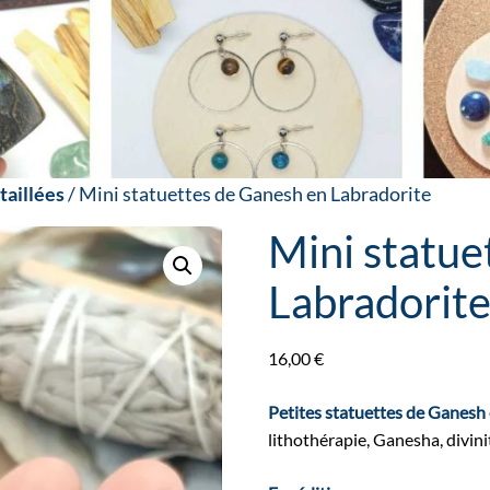
taillées
/ Mini statuettes de Ganesh en Labradorite
Mini statue
Labradorit
16,00
€
Petites statuettes de Ganesh
lithothérapie, Ganesha, divini