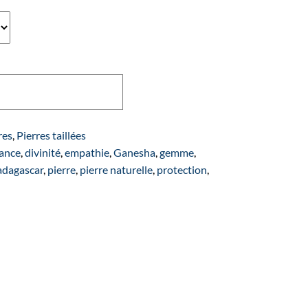
Ajouter au panier
res
,
Pierres taillées
ance
,
divinité
,
empathie
,
Ganesha
,
gemme
,
dagascar
,
pierre
,
pierre naturelle
,
protection
,
e