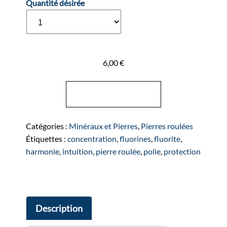
Quantité désirée
6,00
€
Ajouter au panier
Catégories :
Minéraux et Pierres
,
Pierres roulées
Étiquettes :
concentration
,
fluorines
,
fluorite
,
harmonie
,
intuition
,
pierre roulée
,
polie
,
protection
Description