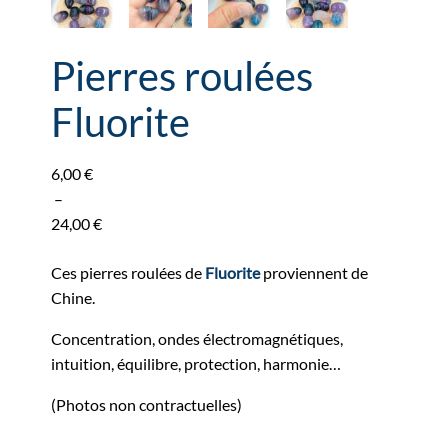
Pierres roulées
Fluorite
6,00
€
–
24,00
€
Plage
de
Ces pierres roulées de
Fluorite
proviennent de
prix :
Chine.
6,00 €
Concentration, ondes électromagnétiques,
à
intuition, équilibre, protection, harmonie…
24,00 €
(Photos non contractuelles)