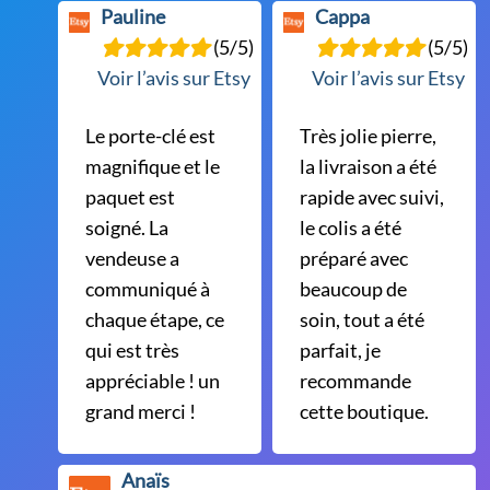
Pauline
Cappa
(5/5)
(5/5)
Voir l’avis sur Etsy
Voir l’avis sur Etsy
Le porte-clé est
Très jolie pierre,
magnifique et le
la livraison a été
paquet est
rapide avec suivi,
soigné. La
le colis a été
vendeuse a
préparé avec
communiqué à
beaucoup de
chaque étape, ce
soin, tout a été
qui est très
parfait, je
appréciable ! un
recommande
grand merci !
cette boutique.
Anaïs