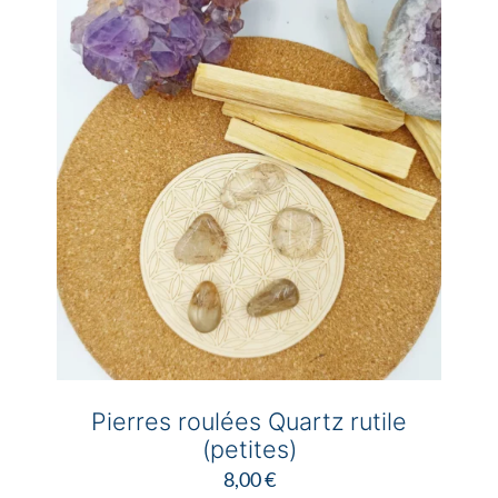
46,00 €
Les
options
peuvent
être
choisies
sur
la
page
du
produit
Pierres roulées Quartz rutile
(petites)
8,00
€