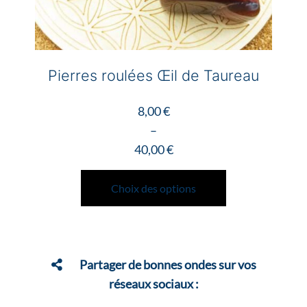
produit
Pierres roulées Œil de Taureau
8,00
€
–
40,00
€
Plage
Ce
de
produit
Choix des options
prix :
a
8,00 €
plusieurs
à
variations.
40,00 €
Les
Partager de bonnes ondes sur vos
options
réseaux sociaux :
peuvent